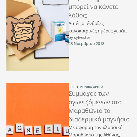
μπορεί να κάνετε
λάθος;
Αυτές οι ένδοξες
καλοκαιρινές ημέρες γεμάτες
by 
sylvester
ήλιο και θάλασσα μπορεί να
23 Νοεμβρίου 2018
φαίνονται σαν μια μακρινή
ανάμνηση αλλά καθώς …
ΕΠΙΣΤΗΜΟΝΙΚΆ ΆΡΘΡΑ
Σύμμαχος των
αγωνιζόμενων στο
Μαραθώνιο το
διαδερμικό μαγνήσιο
Με αφορμή τον κλασσικό
Μαραθώνιο της Αθήνας,