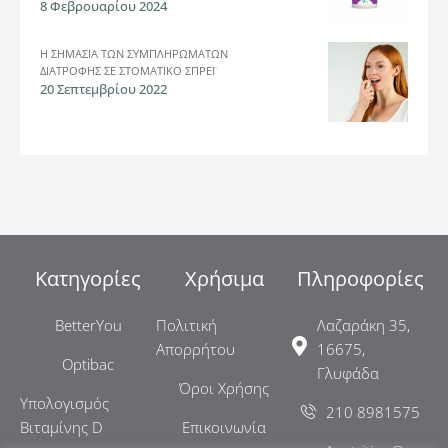
8 Φεβρουαρίου 2024
Η ΣΗΜΑΣΊΑ ΤΩΝ ΣΥΜΠΛΗΡΩΜΆΤΩΝ
ΔΙΑΤΡΟΦΉΣ ΣΕ ΣΤΟΜΑΤΙΚΌ ΣΠΡΈΙ
20 Σεπτεμβρίου 2022
Κατηγορίες
Χρήσιμα
Πληροφορίες
BetterYou
Πολιτική
Λαζαράκη 35,
Απορρήτου
16675,
Optibac
Γλυφάδα
Όροι Χρήσης
Υπολογισμός
210 8981575
Βιταμίνης D
Επικοινωνία