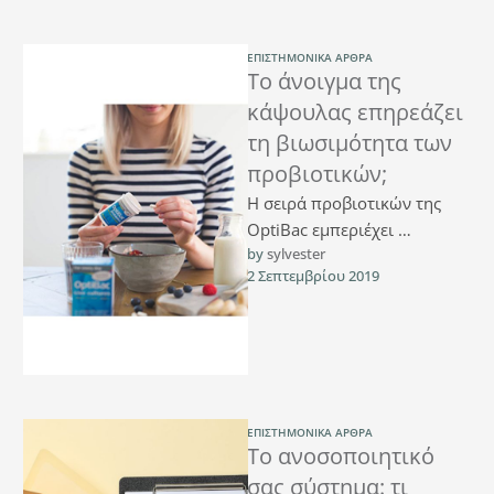
ΕΠΙΣΤΗΜΟΝΙΚΆ ΆΡΘΡΑ
Το άνοιγμα της
κάψουλας επηρεάζει
τη βιωσιμότητα των
προβιοτικών;
Η σειρά προβιοτικών της
OptiBac εμπεριέχει
by 
sylvester
πράγματι ζωντανές
2 Σεπτεμβρίου 2019
καλλιέργειες προβιοτικών.
Όντας ζωντανά, είναι
ευαίσθητα κάτω από
ορισμένες συνθήκες …
ΕΠΙΣΤΗΜΟΝΙΚΆ ΆΡΘΡΑ
Το ανοσοποιητικό
σας σύστημα: τι