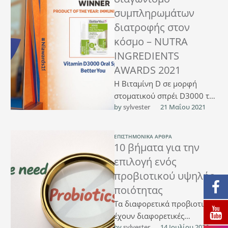
συμπληρωμάτων
διατροφής στον
κόσμο – NUTRA
INGREDIENTS
AWARDS 2021
Η Βιταμίνη D σε μορφή
στοματικού σπρέι D3000 της
by 
sylvester
21 Μαΐου 2021
Better You κατακτά τον τίτλο
«Προϊόν της χρονιάς».
ΕΠΙΣΤΗΜΟΝΙΚΆ ΆΡΘΡΑ
10 βήματα για την
επιλογή ενός
προβιοτικού υψηλής
ποιότητας
Τα διαφορετικά προβιοτικά
έχουν διαφορετικές
by 
sylvester
14 Ιουλίου 2020