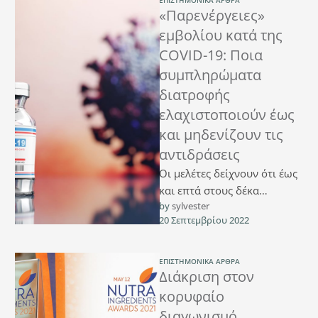
ΕΠΙΣΤΗΜΟΝΙΚΆ ΆΡΘΡΑ
«Παρενέργειες»
εμβολίου κατά της
COVID-19: Ποια
συμπληρώματα
διατροφής
ελαχιστοποιούν έως
και μηδενίζουν τις
αντιδράσεις
Οι μελέτες δείχνουν ότι έως
και επτά στους δέκα
by 
sylvester
ανθρώπους που κάνουν το
20 Σεπτεμβρίου 2022
εμβόλιο κατά της COVID-19
έχουν κάποιο …
ΕΠΙΣΤΗΜΟΝΙΚΆ ΆΡΘΡΑ
Διάκριση στον
κορυφαίο
διαγωνισμό