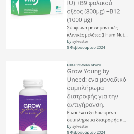
IU) +B9 φολικού
οξέος (800μg) +B12
(1000 μg)
Σύμφωνα με σημαντικές
κλινικές μελέτες (J Hum Nutr
by 
sylvester
Diet 2021 Jun;34(3):616-628,
8 Φεβρουαρίου 2024
Nutrients 2014 Oct
3;6(10):4073-92) ένα μεγάλο
ποσοστό …
ΕΠΙΣΤΗΜΟΝΙΚΆ ΆΡΘΡΑ
Grow Young by
Uneed: ένα μοναδικό
συμπλήρωμα
διατροφής για την
αντιγήρανση.
Είναι ένα εξειδικευμένο
συμπλήρωμα διατροφής που
by 
sylvester
εμπεριέχει ψευδάργυρο, ο
8 Φεβρουαρίου 2024