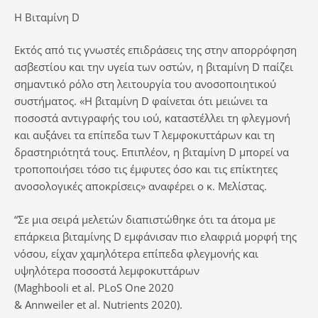
Η Βιταμίνη D
Εκτός από τις γνωστές επιδράσεις της στην απορρόφηση
ασβεστίου και την υγεία των οστών, η βιταμίνη D παίζει
σημαντικό ρόλο στη λειτουργία του ανοσοποιητικού
συστήματος. «Η βιταμίνη D φαίνεται ότι μειώνει τα
ποσοστά αντιγραφής του ιού, καταστέλλει τη φλεγμονή
και αυξάνει τα επίπεδα των Τ λεμφοκυττάρων και τη
δραστηριότητά τους. Επιπλέον, η βιταμίνη D μπορεί να
τροποποιήσει τόσο τις έμφυτες όσο και τις επίκτητες
ανοσολογικές αποκρίσεις» αναφέρει ο κ. Μελίστας.
“Σε μια σειρά μελετών διαπιστώθηκε ότι τα άτομα με
επάρκεια βιταμίνης D εμφάνισαν πιο ελαφριά μορφή της
νόσου, είχαν χαμηλότερα επίπεδα φλεγμονής και
υψηλότερα ποσοστά λεμφοκυττάρων
(Maghbooli et al. PLoS One 2020
& Annweiler et al. Nutrients 2020).