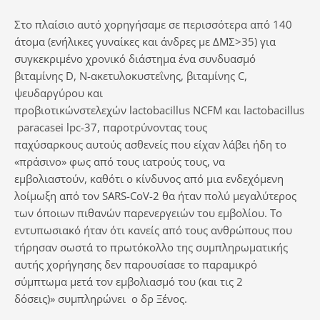
Στο πλαίσιο αυτό χορηγήσαμε σε περισσότερα από 140
άτομα (ενήλικες γυναίκες και άνδρες με ΔΜΣ>35) για
συγκεκριμένο χρονικό διάστημα ένα συνδυασμό
βιταμίνης D, Ν-ακετυλοκυστεΐνης, βιταμίνης C,
ψευδαργύρου και
προβιοτικώνστελεχών lactobacillus NCFM και lactobacillus
paracasei lpc-37, παροτρύνοντας τους
παχύσαρκους αυτούς ασθενείς που είχαν λάβει ήδη το
«πράσινο» φως από τους ιατρούς τους, να
εμβολιαστούν, καθότι ο κίνδυνος από μια ενδεχόμενη
λοίμωξη από τον SARS-CoV-2 θα ήταν πολύ μεγαλύτερος
των όποιων πιθανών παρενεργειών του εμβολίου. Το
εντυπωσιακό ήταν ότι κανείς από τους ανθρώπους που
τήρησαν σωστά το πρωτόκολλο της συμπληρωματικής
αυτής χορήγησης δεν παρουσίασε το παραμικρό
σύμπτωμα μετά τον εμβολιασμό του (και τις 2
δόσεις)» συμπληρώνει ο δρ Ξένος.