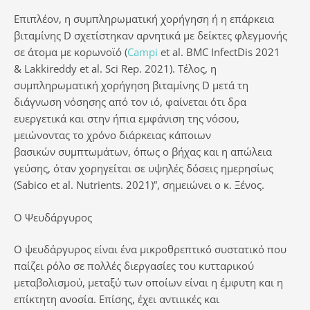
Επιπλέον, η συμπληρωματική χορήγηση ή η επάρκεια
βιταμίνης D σχετίστηκαν αρνητικά με δείκτες φλεγμονής
σε άτομα με κορωνοϊό (
Campi
et al. BMC InfectDis 2021
& Lakkireddy et al. Sci Rep. 2021). Τέλος, η
συμπληρωματική χορήγηση βιταμίνης D μετά τη
διάγνωση νόσησης από τον ιό, φαίνεται ότι δρα
ευεργετικά και στην ήπια εμφάνιση της νόσου,
μειώνοντας το χρόνο διάρκειας κάποιων
βασικών συμπτωμάτων, όπως ο βήχας και η απώλεια
γεύσης, όταν χορηγείται σε υψηλές δόσεις ημερησίως
(Sabico et al. Nutrients. 2021)”, σημειώνει ο κ. Ξένος.
O Ψευδάργυρος
Ο ψευδάργυρος είναι ένα μικροθρεπτικό συστατικό που
παίζει ρόλο σε πολλές διεργασίες του κυτταρικού
μεταβολισμού, μεταξύ των οποίων είναι η έμφυτη και η
επίκτητη ανοσία. Επίσης, έχει αντιιικές και