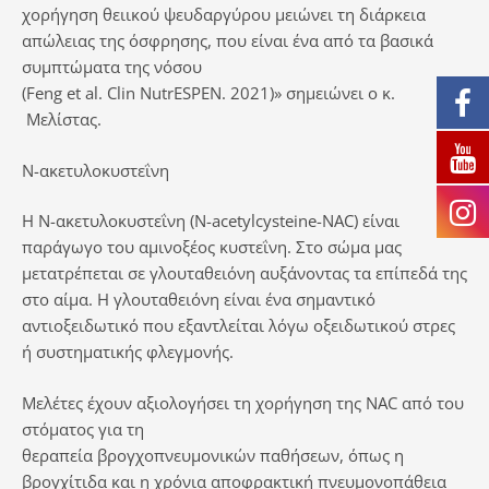
χορήγηση θειικού ψευδαργύρου μειώνει τη διάρκεια
απώλειας της όσφρησης, που είναι ένα από τα βασικά
συμπτώματα της νόσου
(Feng et al. Clin NutrESPEN. 2021)» σημειώνει ο κ.
Μελίστας.
Ν-ακετυλοκυστεΐνη
Η Ν-ακετυλοκυστεΐνη (N-acetylcysteine-NAC) είναι
παράγωγο του αμινοξέος κυστεΐνη. Στο σώμα μας
μετατρέπεται σε γλουταθειόνη αυξάνοντας τα επίπεδά της
στο αίμα. Η γλουταθειόνη είναι ένα σημαντικό
αντιοξειδωτικό που εξαντλείται λόγω οξειδωτικού στρες
ή συστηματικής φλεγμονής.
Μελέτες έχουν αξιολογήσει τη χορήγηση της NAC από του
στόματος για τη
θεραπεία βρογχοπνευμονικών παθήσεων, όπως η
βρογχίτιδα και η χρόνια αποφρακτική πνευμονοπάθεια