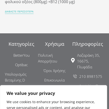
φολικού οξέος (800μg) +B12 (1000 μg)
ΔΙΑΒΑΣΤΕ ΠΕΡΙΣΣΟΤΕΡΑ
Κατηγορίες
Χρήσιμα
Πληροφορίες
BetterYou
Πολιτική
Λαζαράκη 35,
Απορρήτου
16675,
Optibac
Γλυφάδα
Όροι Χρήσης
Υπολογισμός
210 8981575
Βιταμίνης D
Επικοινωνία
x4nutrition@gm
ail.com
We value your privacy
ΓΕΜΗ:
We use cookies to enhance your browsing experience,
007977501000
serve personalised ads or content, and analyse our