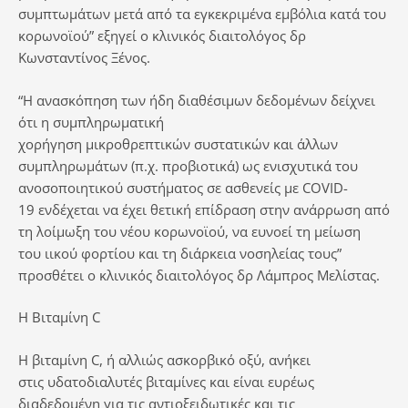
συμπτωμάτων μετά από τα εγκεκριμένα εμβόλια κατά του
κορωνοϊού” εξηγεί ο κλινικός διαιτολόγος δρ
Κωνσταντίνος Ξένος.
“Η ανασκόπηση των ήδη διαθέσιμων δεδομένων δείχνει
ότι η συμπληρωματική
χορήγηση μικροθρεπτικών συστατικών και άλλων
συμπληρωμάτων (π.χ. προβιοτικά) ως ενισχυτικά του
ανοσοποιητικού συστήματος σε ασθενείς με COVID-
19 ενδέχεται να έχει θετική επίδραση στην ανάρρωση από
τη λοίμωξη του νέου κορωνοϊού, να ευνοεί τη μείωση
του ιικού φορτίου και τη διάρκεια νοσηλείας τους”
προσθέτει ο κλινικός διαιτολόγος δρ Λάμπρος Μελίστας.
Η Βιταμίνη C
Η βιταμίνη C, ή αλλιώς ασκορβικό οξύ, ανήκει
στις υδατοδιαλυτές βιταμίνες και είναι ευρέως
διαδεδομένη για τις αντιοξειδωτικές και τις