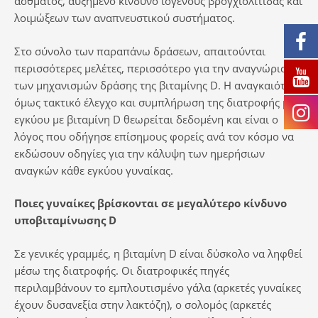
άσθματος, αυξημένο κίνδυνο ιογενούς βρογχιολίτιδας και
λοιμώξεων των αναπνευστικού συστήματος.
Στο σύνολο των παραπάνω δράσεων, απαιτούνται
περισσότερες μελέτες, περισσότερο για την αναγνώριση
των μηχανισμών δράσης της βιταμίνης D. Η αναγκαιότητα
όμως τακτικό έλεγχο και συμπλήρωση της διατροφής μίας
εγκύου με βιταμίνη D θεωρείται δεδομένη και είναι ο
λόγος που οδήγησε επίσημους φορείς ανά τον κόσμο να
εκδώσουν οδηγίες για την κάλυψη των ημερήσιων
αναγκών κάθε εγκύου γυναίκας.
Ποιες γυναίκες βρίσκονται σε μεγαλύτερο κίνδυνο
υποβιταμίνωσης
D
Σε γενικές γραμμές, η βιταμίνη D είναι δύσκολο να ληφθεί
μέσω της διατροφής. Οι διατροφικές πηγές
περιλαμβάνουν το εμπλουτισμένο γάλα (αρκετές γυναίκες
έχουν δυσανεξία στην λακτόζη), ο σολομός (αρκετές