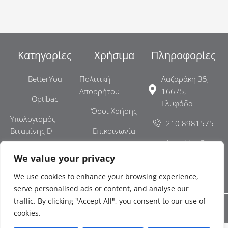
Κατηγορίες
Χρήσιμα
Πληροφορίες
BetterYou
Πολιτική
Λαζαράκη 35,
Απορρήτου
16675,
Optibac
Γλυφάδα
Όροι Χρήσης
Υπολογισμός
210 8981575
Βιταμίνης D
Επικοινωνία
x4nutrition@gm
ail.com
We value your privacy
ΓΕΜΗ:
We use cookies to enhance your browsing experience,
007977501000
serve personalised ads or content, and analyse our
traffic. By clicking "Accept All", you consent to our use of
cookies.
Copyright © 2025 X4Nutrition E.E. All Rights Reserved.
Web Design &
development by web-idea.gr