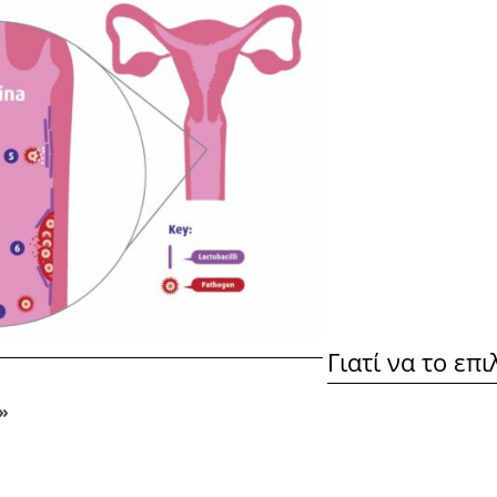
Τα συμπληρώματα διατροφής δεν υποκαθιστού
Εάν είστε έγκυος, θηλάζετε, βρίσκεστε υπό φα
τον γιατρό σας πριν από τη λήψη.
Προϊόν γνωστοποιημένο στον ΕΟΦ:
75264/4-8
Γιατί να το επι
»