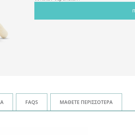
Π
To προϊόν
«
Optibac - για την γυναίκα»
εμ
προβιοτικά στελέχη, το
Lactobacillus paracas
®
το
Lactobacillus rhamnosus
GR-1
,
τα καταλ
γυναικών με περισσότερα από 30 χρόνια επ
την ικανότητά τους να συμβάλουν στην πρό
της κυστίτιδας και της βακτηριακής κολπίτ
τα συγκεκριμένα προβιοτικά στελέχη συμβ
Candida και E. coli) από υπερβολική ανάπτυ
Το Lactobacillus reuteri RC-14® και το Lac
ΚΆ
FAQS
ΜΆΘΕΤΕ ΠΕΡΙΣΣΌΤΕΡΑ
βελτιώνουν την αποτελεσματικότητα των τ
το χρόνο αποκατάστασης. Τα συγκεκριμένα
αντιμετωπίζοντας τις αιτίες της κολπικής κ
κολπίτιδας, σε αντίθεση με την απλή αντι