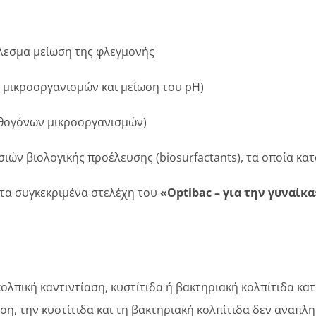
έλεσμα μείωση της φλεγμονής
 μικροοργανισμών και μείωση του pH)
αθογόνων μικροοργανισμών)
ιών βιολογικής προέλευσης (biosurfactants), τα οποία 
 τα συγκεκριμένα στελέχη του
«
Optibac – για την γυναίκ
λπική καντιντίαση, κυστίτιδα ή βακτηριακή κολπίτιδα κατά
ίαση, την κυστίτιδα και τη βακτηριακή κολπίτιδα δεν αναπ