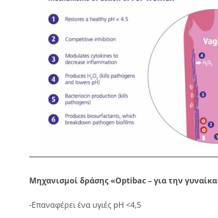
Μηχανισμοί δράσης «
Optibac
– για την γυναίκα
-Επαναφέρει ένα υγιές pH <4,5