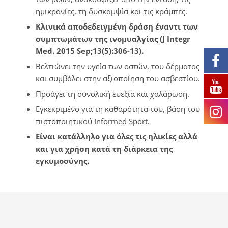
χλωριούχου μαγνησίου»,
ημικρανίες, τη δυσκαμψία και τις κράμπες.
η οποία είναι εξαιρετικά
Κλινικά αποδεδειγμένη δράση έναντι των
απορροφήσιμη από το
συμπτωμάτων της ινομυαλγίας (J Integr
δέρμα και αποτελεί τη πιο
Med. 2015 Sep;13(5):306-13).
διαλυτή μορφή όλων των
ενώσεων μαγνησίου.
Βελτιώνει την υγεία των οστών, του δέρματος
Επίσης είναι εξ ολοκλήρου
και συμβάλει στην αξιοποίηση του ασβεστίου.
ιονισμένο, επιτρέποντας
Προάγει τη συνολική ευεξία και χαλάρωση.
τη βέλτιστη απορρόφηση
Εγκεκριμένο για τη καθαρότητα του, βάση του
του μέσω του δέρματος.
πιστοποιητικού Informed Sport.
Όπως έδειξαν οι μελέτες
Είναι κατάλληλο για όλες τις ηλικίες αλλά
στη Φαρμακευτική Σχολή
και για χρήση κατά τη διάρκεια της
του Πανεπιστημίου του
εγκυμοσύνης.
Cardiff, η απορρόφηση
του είναι σταθερή και στη
πραγματικότητα
αυξάνεται με τη πάροδο
του χρόνου. Το ποσό του
μαγνησίου που μπορεί