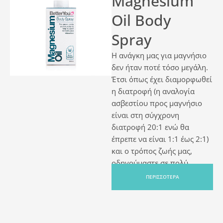
Magnesium
Oil Body
Spray
Η ανάγκη μας για μαγνήσιο
δεν ήταν ποτέ τόσο μεγάλη.
Έτσι όπως έχει διαμορφωθεί
η διατροφή (η αναλογία
ασβεστίου προς μαγνήσιο
είναι στη σύγχρονη
διατροφή 20:1 ενώ θα
έπρεπε να είναι 1:1 έως 2:1)
και ο τρόπος ζωής μας,
οδηγούμαστε σε πολύ
χαμηλή πρόσληψη
ΠΕΡΙΣΣΟΤΕΡΑ
μαγνησίου. Το μαγνήσιο
ενεργοποιεί περισσότερα
από 300 ένζυμα στον
οργανισμό και εμπλέκεται σε